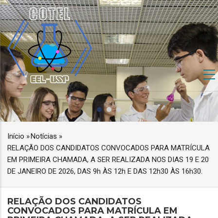
Pular
para
o
conteúdo
principal
NAVEGAÇÃO
PRINCIPAL
Início
»
Notícias
»
TRILHA
RELAÇÃO DOS CANDIDATOS CONVOCADOS PARA MATRÍCULA
DE
EM PRIMEIRA CHAMADA, A SER REALIZADA NOS DIAS 19 E 20
NAVEGAÇÃO
DE JANEIRO DE 2026, DAS 9h ÀS 12h E DAS 12h30 ÀS 16h30.
RELAÇÃO DOS CANDIDATOS
CONVOCADOS PARA MATRÍCULA EM