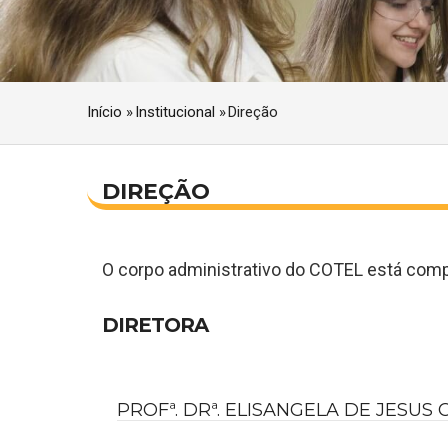
Início
»
Institucional
»
Direção
TRILHA
DE
NAVEGAÇÃO
DIREÇÃO
O corpo administrativo do COTEL está comp
DIRETORA
PROFª. DRª. ELISANGELA DE JESU