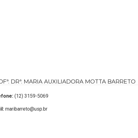
OFª. DRª. MARIA AUXILIADORA MOTTA BARRETO
efone:
(12) 3159-5069
l:
maribarreto@usp.br