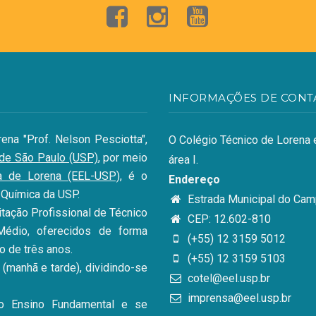
INFORMAÇÕES DE CONT
ena "Prof. Nelson Pesciotta",
O Colégio Técnico de Lorena e
 de São Paulo (USP)
, por meio
área I.
a de Lorena (EEL-USP)
, é o
Endereço
 Química da USP.
Estrada Municipal do Camp
itação Profissional de Técnico
CEP: 12.602-810
édio, oferecidos de forma
(+55) 12 3159 5012
o de três anos.
(+55) 12 3159 5103
(manhã e tarde), dividindo-se
cotel@eel.usp.br
imprensa@eel.usp.br
 o Ensino Fundamental e se