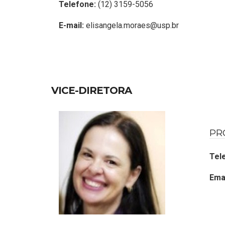
Telefone:
(12) 3159-5056
E-mail:
elisangela.moraes@usp.br
VICE-DIRETORA
PR
Tel
Emai