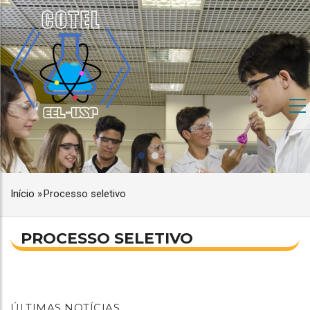
Pular
para
o
conteúdo
principal
IORES
NAVEGAÇÃO
PRINCIPAL
Início
»
Processo seletivo
TRILHA
DE
NAVEGAÇÃO
PROCESSO SELETIVO
NAVEGAÇÃO
ÚLTIMAS NOTÍCIAS