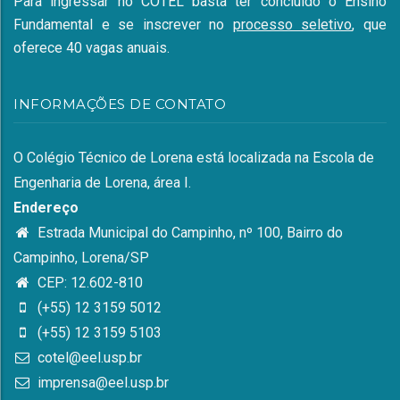
Para ingressar no COTEL basta ter concluído o Ensino
Fundamental e se inscrever no
processo seletivo
, que
oferece 40 vagas anuais.
INFORMAÇÕES DE CONTATO
O Colégio Técnico de Lorena está localizada na Escola de
Engenharia de Lorena, área I.
Endereço
Estrada Municipal do Campinho, nº 100, Bairro do
Campinho, Lorena/SP
CEP: 12.602-810
(+55) 12 3159 5012
(+55) 12 3159 5103
cotel@eel.usp.br
imprensa@eel.usp.br