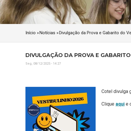
Início
»
Notícias
»
Divulgação da Prova e Gabarito do Ve
TRILHA
DE
NAVEGAÇÃO
DIVULGAÇÃO DA PROVA E GABARITO
Seg, 08/12/2025 - 14:27
Cotel divulga 
Clique
aqui
e c