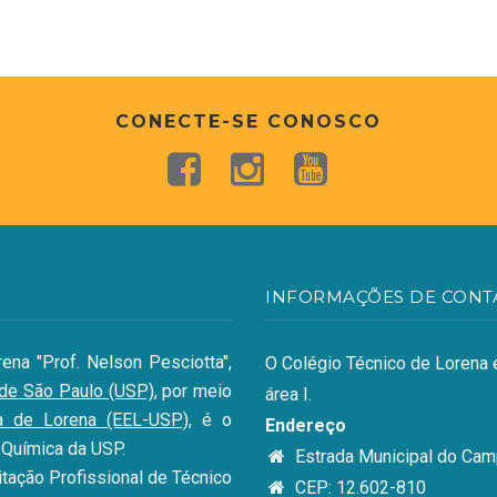
CONECTE-SE CONOSCO
INFORMAÇÕES DE CONT
ena "Prof. Nelson Pesciotta",
O Colégio Técnico de Lorena e
 de São Paulo (USP)
, por meio
área I.
a de Lorena (EEL-USP)
, é o
Endereço
 Química da USP.
Estrada Municipal do Camp
itação Profissional de Técnico
CEP: 12.602-810